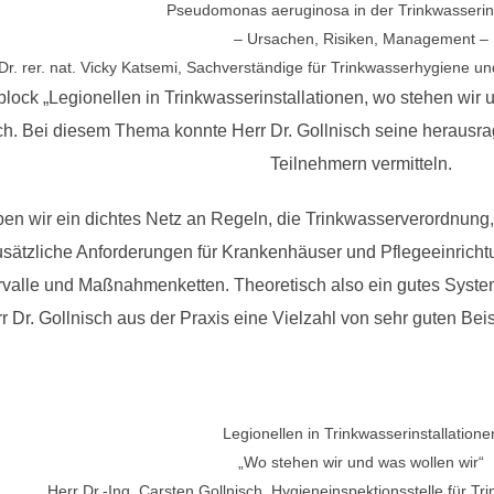
Pseudomonas aeruginosa in der Trinkwasserins
– Ursachen, Risiken, Management –
Dr. rer. nat. Vicky Katsemi, Sachverständige für Trinkwasserhygiene und
ock „Legionellen in Trinkwasserinstallationen, wo stehen wir u
sch. Bei diesem Thema konnte Herr Dr. Gollnisch seine herau
Teilnehmern vermitteln.
ben wir ein dichtes Netz an Regeln, die Trinkwasserverordnun
sätzliche Anforderungen für Krankenhäuser und Pflegeeinrichtu
valle und Maßnahmenketten. Theoretisch also ein gutes System
r Dr. Gollnisch aus der Praxis eine Vielzahl von sehr guten Beis
Legionellen in Trinkwasserinstallatione
„Wo stehen wir und was wollen wir“
Herr Dr.-Ing. Carsten Gollnisch, Hygieneinspektionsstelle für 