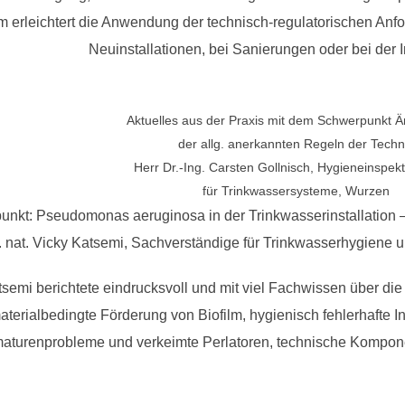
rleichtert die Anwendung der technisch-regulatorischen Anfor
Neuinstallationen, bei Sanierungen oder bei der 
Aktuelles aus der Praxis mit dem Schwerpunkt 
der allg. anerkannten Regeln der Techn
Herr Dr.-Ing. Carsten Gollnisch, Hygieneinspekt
für Trinkwassersysteme, Wurzen
nkt: Pseudomonas aeruginosa in der Trinkwasserinstallation
r. nat. Vicky Katsemi, Sachverständige für Trinkwasserhygiene un
tsemi berichtete eindrucksvoll und mit viel Fachwissen über di
erialbedingte Förderung von Biofilm, hygienisch fehlerhafte In
aturenprobleme und verkeimte Perlatoren, technische Kompo