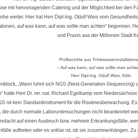
se mit hervorragenden Catering und der Möglichkeit bei den Fa
reihe weiter. Hier hat Herr Dipl-Ing. Odulf Weis vom Gesundhei
ationen, auf was kann, auf was sollte man achten“ begonnen. He
und Praxis aus der Millionen Stadt K
Prüfberichte aus Trinkwasserinstallation
– Auf was kann, auf was sollte man achte
Herr Dipl-Ing. Odulf Weis, Köln
nblock, „Wann lohnt sich NGS (Next-Generation-Sequencing) 
“ hatte Herr Dr. rer. nat. Richard Egelkamp vom Niedersächs
ist kein Standardinstrument für die Routineüberwachung. Es w
t, die durch normale Laboruntersuchungen nicht beantwortet wer
erdacht auf einen Ausbruch bzw. mehrere Erkrankungsfälle, wen
nfälle auftreten oder es unklar ist, ob sie zusammenhängen. Zu