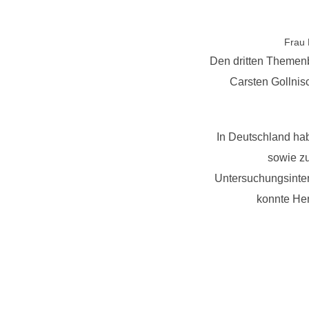
Frau 
Den dritten Themenbl
Carsten Gollni
In Deutschland ha
sowie zu
Untersuchungsinter
konnte Her