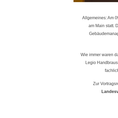
Allgemeines: Am 09
am Main statt. D
Gebäudemanagem
Wie immer waren daz
Legio Handbrause
fachlic
Zur Vortrags
Landesv