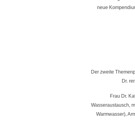
neue Kompendium e
Der zweite Themenpu
Dr. re
Frau Dr. Ka
Wasseraustausch, mat
Warmwasser), Arm