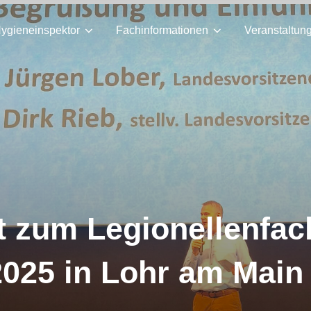
ygieneinspektor
Fachinformationen
Veranstaltun
t zum Legionellenfa
2025 in Lohr am Main