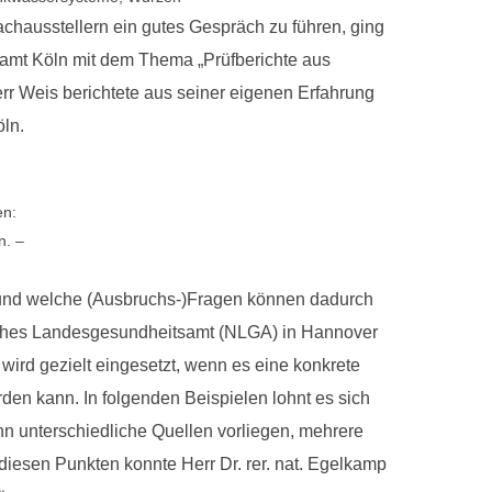
chausstellern ein gutes Gespräch zu führen, ging
tsamt Köln mit dem Thema „Prüfberichte aus
rr Weis berichtete aus seiner eigenen Erfahrung
öln.
en:
n. –
und welche (Ausbruchs-)Fragen können dadurch
isches Landesgesundheitsamt (NLGA) in Hannover
ird gezielt eingesetzt, wenn es eine konkrete
den kann. In folgenden Beispielen lohnt es sich
n unterschiedliche Quellen vorliegen, mehrere
 diesen Punkten konnte Herr Dr. rer. nat. Egelkamp