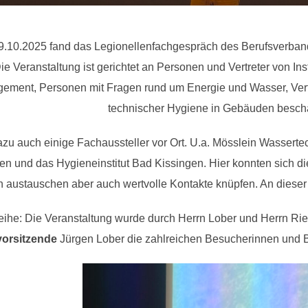
.10.2025 fand das Legionellenfachgespräch des Berufsverband
ie Veranstaltung ist gerichtet an Personen und Vertreter von Ins
ent, Personen mit Fragen rund um Energie und Wasser, Vert
technischer Hygiene in Gebäuden beschä
u auch einige Fachaussteller vor Ort. U.a. Mösslein Wasserte
n und das Hygieneinstitut Bad Kissingen. Hier konnten sich di
h austauschen aber auch wertvolle Kontakte knüpfen. An dieser 
reihe: Die Veranstaltung wurde durch Herrn Lober und Herrn Ri
orsitzende
Jürgen Lober die zahlreichen Besucherinnen und 