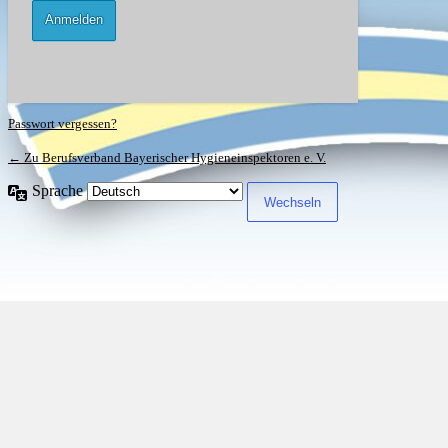
Passwort vergessen?
← Zu Berufsverband Bayerischer Hygieneinspektoren e. V.
Sprache