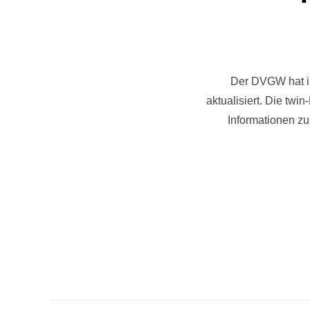
Der DVGW hat im
aktualisiert. Die twi
Informationen zu
Seitennum
der