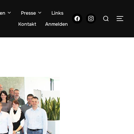
gen
Presse
Links
Suchen
facebook
instagram
SEI
nach:
Kontakt
Anmelden