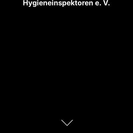
Hygieneinspektoren e. V.
Zum
Inhalt