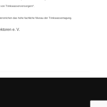
on von Trinkwasserversorgern“.
rstrichen das hohe fachliche Niveau der Trinkwassertagung.
toren e. V.