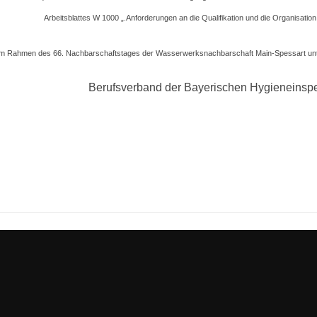
Arbeitsblattes W 1000 „.Anforderungen an die Qualifikation und die Organisati
 im Rahmen des 66. Nachbarschaftstages der Wasserwerksnachbarschaft Main-Spessart unte
Berufsverband der Bayerischen Hygieneinspek
igation