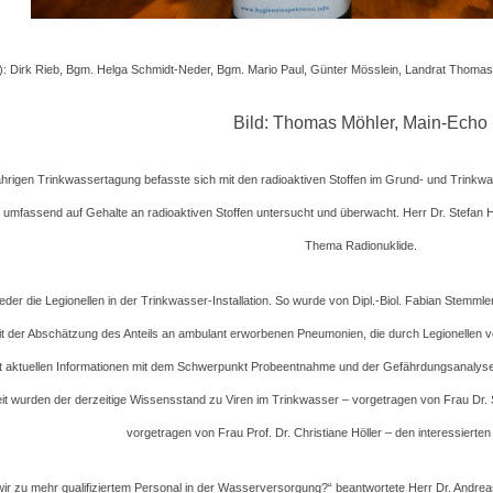
ks): Dirk Rieb, Bgm. Helga Schmidt-Neder, Bgm. Mario Paul, Günter Mösslein, Landrat Thomas
Bild: Thomas Möhler, Main-Echo
jährigen Trinkwassertagung befasste sich mit den radioaktiven Stoffen im Grund- und Trinkw
r umfassend auf Gehalte an radioaktiven Stoffen untersucht und überwacht. Herr Dr. Stefan
Thema Radionuklide.
der die Legionellen in der Trinkwasser-Installation. So wurde von Dipl.-Biol. Fabian Stemm
 mit der Abschätzung des Anteils an ambulant erworbenen Pneumonien, die durch Legionellen ve
mit aktuellen Informationen mit dem Schwerpunkt Probeentnahme und der Gefährdungsanalys
it wurden der derzeitige Wissensstand zu Viren im Trinkwasser – vorgetragen von Frau Dr.
vorgetragen von Frau Prof. Dr. Christiane Höller – den interessierten
ir zu mehr qualifiziertem Personal in der Wasserversorgung?“ beantwortete Herr Dr. And