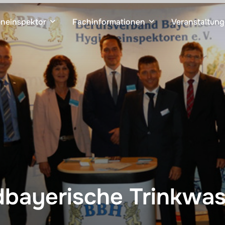
neinspektor
Fachinformationen
Veranstaltun
dbayerische Trinkwa