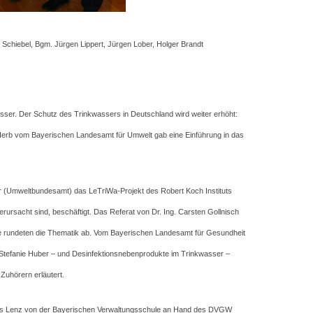
 Schiebel, Bgm. Jürgen Lippert, Jürgen Lober, Holger Brandt
asser. Der Schutz des Trinkwassers in Deutschland wird weiter erhöht:
 Herb vom Bayerischen Landesamt für Umwelt gab eine Einführung in das
ler (Umweltbundesamt) das LeTriWa-Projekt des Robert Koch Instituts
rursacht sind, beschäftigt. Das Referat von Dr. Ing. Carsten Gollnisch
e rundeten die Thematik ab. Vom Bayerischen Landesamt für Gesundheit
 Stefanie Huber – und Desinfektionsnebenprodukte im Trinkwasser –
 Zuhörern erläutert.
reas Lenz von der Bayerischen Verwaltungsschule an Hand des DVGW