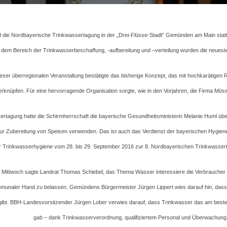
d die Nordbayerische Trinkwassertagung in der „Drei-Flüsse-Stadt“ Gemünden am Main statt. 
dem Bereich der Trinkwasserbeschaffung, -aufbereitung und –verteilung wurden die neues
eser überregionalen Veranstaltung bestätigte das bisherige Konzept, das mit hochkarätigen
erknüpfen. Für eine hervorragende Organisation sorgte, wie in den Vorjahren, die Firma Mö
ssertagung hatte die Schirmherrschaft die bayerische Gesundheitsministerin Melanie Huml
ur Zubereitung von Speisen verwenden. Das ist auch das Verdienst der bayerischen Hygiene
r Trinkwasserhygiene vom 28. bis 29. September 2016 zur 8. Nordbayerischen Trinkwasserta
 Mittwoch sagte Landrat Thomas Schiebel, das Thema Wasser interessiere die Verbraucher – 
naler Hand zu belassen. Gemündens Bürgermeister Jürgen Lippert wies darauf hin, dass die
bt. BBH-Landesvorsitzender Jürgen Lober verwies darauf, dass Trinkwasser das am besten
gab – dank Trinkwasserverordnung, qualifiziertem Personal und Überwachung