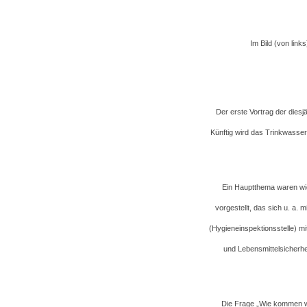
Im Bild (von lin
Der erste Vortrag der dies
Künftig wird das Trinkwasse
Ein Hauptthema waren wie
vorgestellt, das sich u. a.
(Hygieneinspektionsstelle) 
und Lebensmittelsicherhe
Die Frage „Wie kommen w