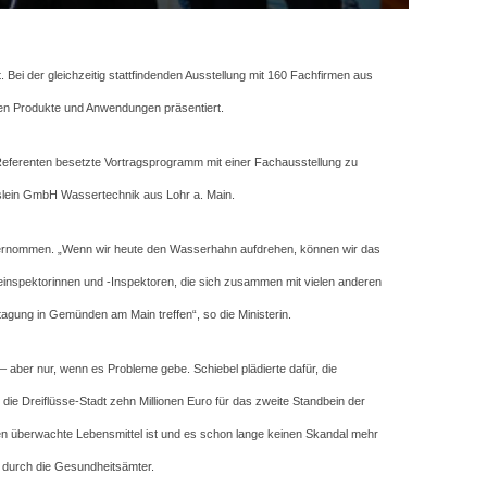
Bei der gleichzeitig stattfindenden Ausstellung mit 160 Fachfirmen aus
ten Produkte und Anwendungen präsentiert.
 Referenten besetzte Vortragsprogramm mit einer Fachausstellung zu
sslein GmbH Wassertechnik aus Lohr a. Main.
 übernommen. „Wenn wir heute den Wasserhahn aufdrehen, können wir das
inspektorinnen und -Inspektoren, die sich zusammen mit vielen anderen
gung in Gemünden am Main treffen“, so die Ministerin.
aber nur, wenn es Probleme gebe. Schiebel plädierte dafür, die
 Dreiflüsse-Stadt zehn Millionen Euro für das zweite Standbein der
 überwachte Lebensmittel ist und es schon lange keinen Skandal mehr
 durch die Gesundheitsämter.