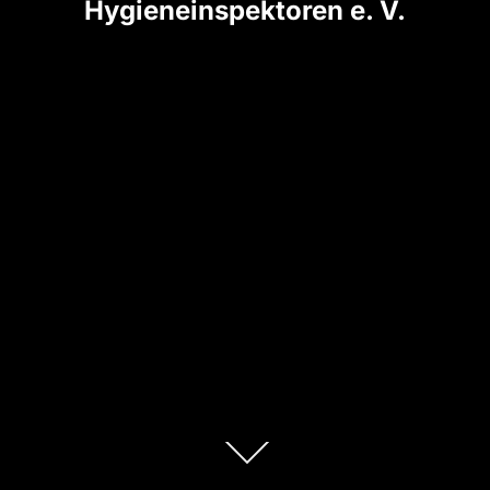
Hygieneinspektoren e. V.
Zum
Inhalt