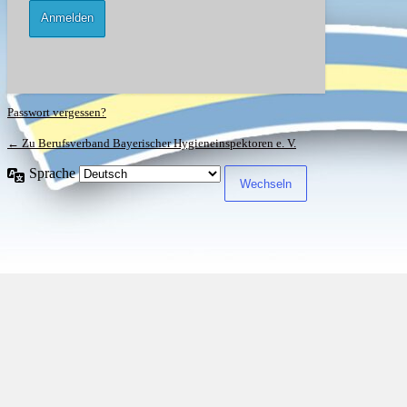
Passwort vergessen?
← Zu Berufsverband Bayerischer Hygieneinspektoren e. V.
Sprache