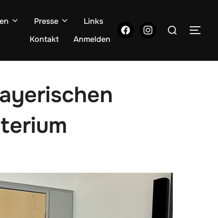
gen
Presse
Links
Suchen
facebook
instagram
SEI
nach:
Kontakt
Anmelden
ayerischen
terium