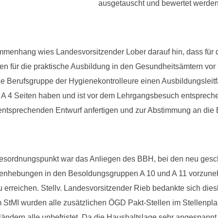
ausgetauscht und bewertet werden
menhang wies Landesvorsitzender Lober darauf hin, dass für d
en für die praktische Ausbildung in den Gesundheitsämtern vor O
 die Berufsgruppe der Hygienekontrolleure einen Ausbildungsleit
A 4 Seiten haben und ist vor dem Lehrgangsbesuch entspreche
entsprechenden Entwurf anfertigen und zur Abstimmung an die
gesordnungspunkt war das Anliegen des BBH, bei den neu ges
lenhebungen in den Besoldungsgruppen A 10 und A 11 vorzuneh
 erreichen. Stellv. Landesvorsitzender Rieb bedankte sich dies
m StMI wurden alle zusätzlichen ÖGD Pakt-Stellen im Stellenp
ndern alle unbefristet. Da die Haushaltslage sehr angespannt 