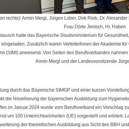
von rechts): Armin Mergl, Jürgen Lober, Dirk Rieb, Dr. Alexander
Frau Dörte Jentsch, Hr. Haben
stausch hatte das Bayerische Staatsministerium für Gesundheit
ingeladen. Zusätzlich waren VertreterInnen der Akademie für 
ms (StMI) anwesend. Von Seiten des Berufsverbandes nahmen de
Armin Mergl und der Landesvorsitzende Jürgen
ung durch das Bayerische StMGP und einer kurzen Vorstellun
 die Novellierung der bayerischen Ausbildung zum Hygienekont
effen im Januar 2024 wurde vom Berufsverband ein Vorschlag z
nst um 100 Unterrichtseinheiten (UE) vorgestellt und erörtert. 
rweiterung der theoretischen Ausbildung aus Sicht des BBH un