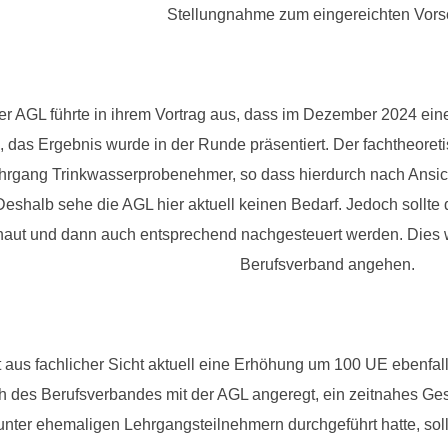
Stellungnahme zum eingereichten Vors
er AGL führte in ihrem Vortrag aus, dass im Dezember 2024 ein
, das Ergebnis wurde in der Runde präsentiert. Der fachtheore
rgang Trinkwasserprobenehmer, so dass hierdurch nach Ansich
Deshalb sehe die AGL hier aktuell keinen Bedarf. Jedoch sollte d
aut und dann auch entsprechend nachgesteuert werden. Dies
Berufsverband angehen.
us fachlicher Sicht aktuell eine Erhöhung um 100 UE ebenfalls 
ch des Berufsverbandes mit der AGL angeregt, ein zeitnahes G
unter ehemaligen Lehrgangsteilnehmern durchgeführt hatte, sol