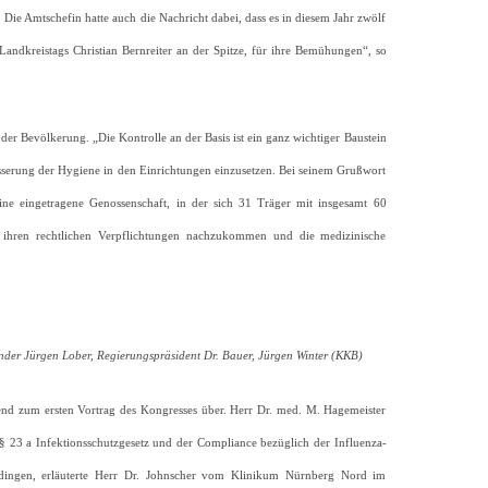
e Amtschefin hatte auch die Nachricht dabei, dass es in diesem Jahr zwölf
andkreistags Christian Bernreiter an der Spitze, für ihre Bemühungen“, so
er Bevölkerung. „Die Kontrolle an der Basis ist ein ganz wichtiger Baustein
esserung der Hygiene in den Einrichtungen einzusetzen. Bei seinem Grußwort
ne eingetragene Genossenschaft, in der sich 31 Träger mit insgesamt 60
 ihren rechtlichen Verpflichtungen nachzukommen und die medizinische
ender Jürgen Lober, Regierungspräsident Dr. Bauer, Jürgen Winter (KKB)
eßend zum ersten Vortrag des Kongresses über. Herr Dr. med. M. Hagemeister
 23 a Infektionsschutzgesetz und der Compliance bezüglich der Influenza-
bedingen, erläuterte Herr Dr. Johnscher vom Klinikum Nürnberg Nord im