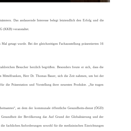
mtern. Das andauernde Interesse belegt letztendlich den Erfolg und die
G (KKB) veranstaltet.
 Mal getagt wurde. Bei der gleichzeitigen Fachausstellung präsentierten 16
hlreichen Besucher herzlich begrüßen. Besonders freute er sich, dass die
n Mittelfranken, Herr Dr. Thomas Bauer, sich die Zeit nahmen, um bei der
ür die Präsentation und Vorstellung ihrer neuesten Produkte. „Sie tragen
heitsamtes“, an dem der kommunale öffentliche Gesundheits-dienst (ÖGD)
die Gesundheit der Bevölkerung dar. Auf Grund der Globalisierung und der
ss die fachlichen Anforderungen sowohl für die medizinischen Einrichtungen