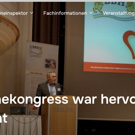
neinspektor
Fachinformationen
Veranstaltun
ekongress war herv
t