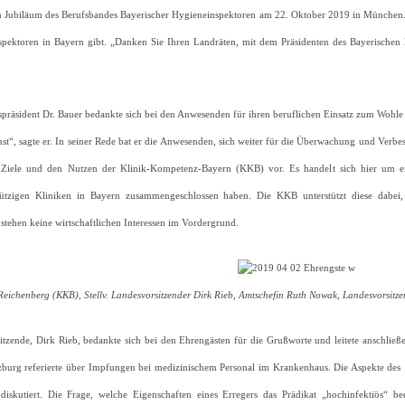
 Jubiläum des Berufsbandes Bayerischer Hygieneinspektoren am 22. Oktober 2019 in München. Di
spektoren in Bayern gibt. „Danken Sie Ihren Landräten, mit dem Präsidenten des Bayerischen L
präsident Dr. Bauer bedankte sich bei den Anwesenden für ihren beruflichen Einsatz zum Wohle d
nst“, sagte er. In seiner Rede bat er die Anwesenden, sich weiter für die Überwachung und Verb
e Ziele und den Nutzen der Klinik-Kompetenz-Bayern (KKB) vor. Es handelt sich hier um ei
tzigen Kliniken in Bayern zusammengeschlossen haben. Die KKB unterstützt diese dabei,
stehen keine wirtschaftlichen Interessen im Vordergrund.
Reichenberg (KKB), Stellv. Landesvorsitzender Dirk Rieb, Amtschefin Ruth Nowak, Landesvorsitz
sitzende, Dirk Rieb, bedankte sich bei den Ehrengästen für die Grußworte und leitete anschli
burg referierte über Impfungen bei medizinischem Personal im Krankenhaus. Die Aspekte des §
iskutiert. Die Frage, welche Eigenschaften eines Erregers das Prädikat „hochinfektiös“ 