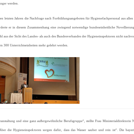
inger werden.
en letzten Jahren die Nachfrage nach Fortbildungsangeboten für Hygienefachpersonal aus allen Be
rderte er in diesem Zusammenhang eine zwingend notwendige bundeseinheitliche Novellierung d
l aus der Sicht des Landes- als auch des Bundesverbandes der Hygieneinspektoren nicht nachvoll
rn 300 Unterrichtseinheiten mehr gelehrt werden.
ranstaltung und eine ganz außergewöhnliche Berufsgruppe“, stellte Frau Ministerialdirektorin 
ber die Hygieneinspektoren sorgen dafür, dass das Wasser sauber und rein ist“. Die bayeri