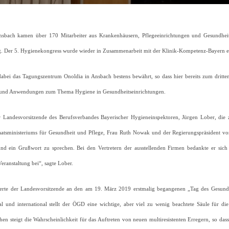
bach kamen über 170 Mitarbeiter aus Krankenhäusern, Pflegeeinrichtungen und Gesundheitsä
ng. Der 5. Hygienekongress wurde wieder in Zusammenarbeit mit der Klinik-Kompetenz-Bayern e
 dabei das Tagungszentrum Onoldia in Ansbach bestens bewährt, so dass hier bereits zum dritten
e und Anwendungen zum Thema Hygiene in Gesundheitseinrichtungen.
Landesvorsitzende des Berufsverbandes Bayerischer Hygieneinspektoren, Jürgen Lober, die za
aatsministeriums für Gesundheit und Pflege, Frau Ruth Nowak und der Regierungspräsident vo
d ein Grußwort zu sprechen. Bei den Vertretern der ausstellenden Firmen bedankte er sich f
ranstaltung bei“, sagte Lober.
nerte der Landesvorsitzende an den am 19. März 2019 erstmalig begangenen „Tag des Gesund
al und international stellt der ÖGD eine wichtige, aber viel zu wenig beachtete Säule für 
hen steigt die Wahrscheinlichkeit für das Auftreten von neuen multiresistenten Erregern, so da