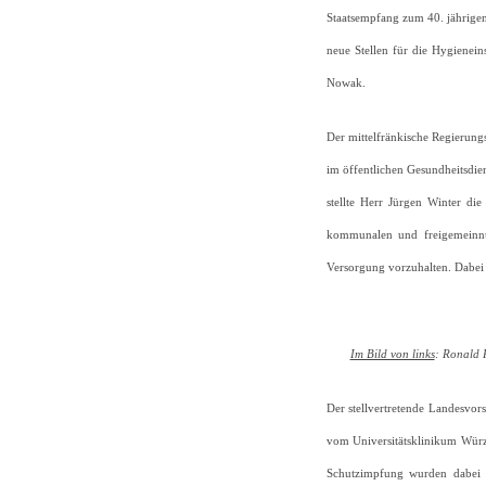
Staatsempfang zum 40. jährigen
neue Stellen für die Hygienein
Nowak.
Der mittelfränkische Regierungs
im öffentlichen Gesundheitsdie
stellte Herr Jürgen Winter di
kommunalen und freigemeinnü
Versorgung vorzuhalten. Dabei 
Im Bild von links
: Ronald 
Der stellvertretende Landesvor
vom Universitätsklinikum Würz
Schutzimpfung wurden dabei d