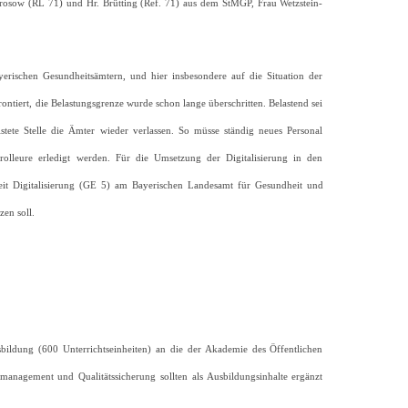
Brosow (RL 71) und Hr. Brütting (Ref. 71) aus dem StMGP, Frau Wetzstein-
rischen Gesundheitsämtern, und hier insbesondere auf die Situation der
tiert, die Belastungsgrenze wurde schon lange überschritten. Belastend sei
stete Stelle die Ämter wieder verlassen. So müsse ständig neues Personal
lleure erledigt werden. Für die Umsetzung der Digitalisierung in den
heit Digitalisierung (GE 5) am Bayerischen Landesamt für Gesundheit und
en soll.
sbildung (600 Unterrichtseinheiten) an die der Akademie des Öffentlichen
anagement und Qualitätssicherung sollten als Ausbildungsinhalte ergänzt