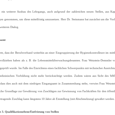
s ein weiterer Ausbau des Lehrgangs, auch aufgrund der zahlreichen neuen Stellen, aus Kapa
gen genommen, um diese mittelfristig umzusetzen. Herr Dr. Steinmann bat zunächst um die V
weiteren Dialog.
gsamt
rte, dass der Berufsverband weiterhin an einer Eingruppierung der Hygienekontrolleure im mittl
lziehen haben als z. B. die Lebensmittelüberwachungsbeamten. Frau Wetzstein-Demmler vo
geprüft wurde. Im Falle des Einrichtens eines fachlichen Schwerpunkts mit technischer Ausric
medizinischen Vorbildung nicht mehr berücksichtigt werden. Zudem wären aus Sicht des StM
 dass dies auch mit dem niedrigen Eingangsamt in Zusammenhang stehe, verwies Frau Wetzste
iche Grundlage zur Gewährung von Zuschlägen zur Gewinnung von Fachkräften für den öffentli
tragende Zuschlag kann längstens 10 Jahre ab Einstellung (mit Abschmelzung) gewährt werden.
ie 3. Qualifikationsebene/Entfristung von Stellen