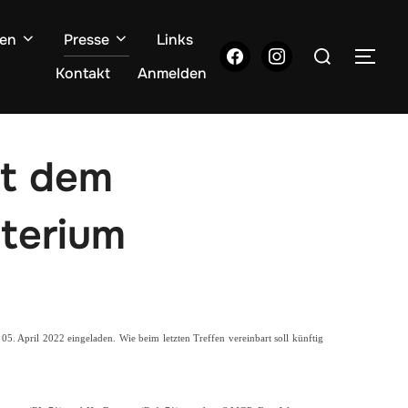
gen
Presse
Links
Suchen
facebook
instagram
SEI
nach:
Kontakt
Anmelden
it dem
terium
5. April 2022 eingeladen. Wie beim letzten Treffen vereinbart soll künftig