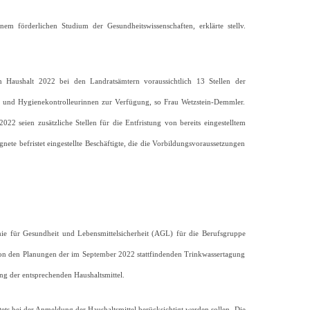
m förderlichen Studium der Gesundheitswissenschaften, erklärte stellv.
Haushalt 2022 bei den Landratsämtern voraussichtlich 13 Stellen der
e und Hygienekontrolleurinnen zur Verfügung, so Frau Wetzstein-Demmler.
22 seien zusätzliche Stellen für die Entfristung von bereits eingestelltem
ete befristet eingestellte Beschäftigte, die die Vorbildungsvoraussetzungen
ie für Gesundheit und Lebensmittelsicherheit (AGL) für die Berufsgruppe
 von den Planungen der im September 2022 stattfindenden Trinkwassertagung
g der entsprechenden Haushaltsmittel.
tets bei der Anmeldung der Haushaltsmittel berücksichtigt werden sollen. Die