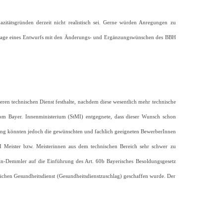
zitätsgründen derzeit nicht realistisch sei. Gerne würden Anregungen zu
orlage eines Entwurfs mit den Änderungs- und Ergänzungswünschen des BBH
eren technischen Dienst festhalte, nachdem diese wesentlich mehr technische
m Bayer. Innenministerium (StMI) entgegnete, dass dieser Wunsch schon
htung könnten jedoch die gewünschten und fachlich geeigneten BewerberInnen
I Meister bzw. Meisterinnen aus dem technischen Bereich sehr schwer zu
in-Demmler auf die Einführung des Art. 60b Bayerisches Besoldungsgesetz
chen Gesundheitsdienst (Gesundheitsdienstzuschlag) geschaffen wurde. Der