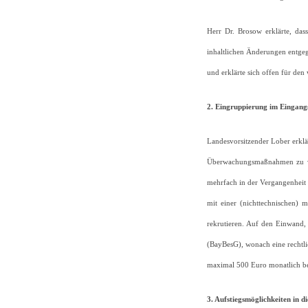
Herr Dr. Brosow erklärte, das
inhaltlichen Änderungen entge
und erklärte sich offen für den 
2. Eingruppierung im Eingan
Landesvorsitzender Lober erklä
Überwachungsmaßnahmen zu vol
mehrfach in der Vergangenheit 
mit einer (nichttechnischen) 
rekrutieren. Auf den Einwand,
(BayBesG), wonach eine rechtl
maximal 500 Euro monatlich be
3. Aufstiegsmöglichkeiten in d