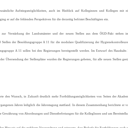
sätzliche Aufstiegsmöglichkeiten, auch im Hinblick auf Kolleginnen und Kollegen mit eine
ng er auf die fehlenden Perspektiven für die derzeitig befristet Beschäftigten ein.
 zur Verstärkung der Landratsämter und der neuen Stellen aus dem ÖGD-Pakt stehen im 
Stellen der Besoldungsgruppe A 11 für die modulare Qualifizierung der Hygienekontrolleur
ungsgruppe A 11 sollen bei den Regierungen bereitgestellt werden. Im Entwurf des Haushalts 20
der Übersendung der Stellenpläne wurden die Regierungen gebeten, für alle neuen Stellen geeign
rte den Wunsch, in Zukunft deutlich mehr Fortbildungsmöglichkeiten von Seiten der Akadem
rgangenen Jahren lediglich die Jahrestagung stattfand. In diesem Zusammenhang berichtete er
e Gewährung von Abordnungen und Dienstbefreiungen für die KollegInnen und um Bereitstellun
en Hinweis auf die etablierte Veranstaltung und erinnerte, dass Bedarfe für Fortbildungen auch s