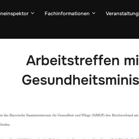
neinspektor
Fachinformationen
Veranstaltun
Arbeitstreffen m
Gesundheitsminis
tte das Bayerische Staatsministerium für Gesundheit und Pflege (StMGP) den Berufsverband am 0
tfinden.