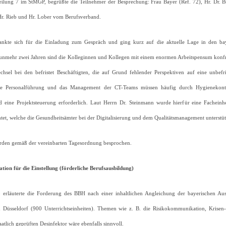
teilung 7 im StMGP, begrüßte die Teilnehmer der Besprechung: Frau Bayer (Ref. 72), Hr. Dr. 
r. Rieb und Hr. Lober vom Berufsverband.
nkte sich für die Einladung zum Gespräch und ging kurz auf die aktuelle Lage in den baye
nunmehr zwei Jahren sind die Kolleginnen und Kollegen mit einem enormen Arbeitspensum konfron
hsel bei den befristet Beschäftigten, die auf Grund fehlender Perspektiven auf eine unbefri
die Personalführung und das Management der CT-Teams müssen häufig durch Hygienekontro
d eine Projektsteuerung erforderlich. Laut Herrn Dr. Steinmann wurde hierfür eine Fachein
htet, welche die Gesundheitsämter bei der Digitalisierung und dem Qualitätsmanagement unterstütz
den gemäß der vereinbarten Tagesordnung besprochen.
ation für die Einstellung (förderliche Berufsausbildung)
eb erläuterte die Forderung des BBH nach einer inhaltlichen Angleichung der bayerischen Au
üsseldorf (900 Unterrichtseinheiten). Themen wie z. B. die Risikokommunikation, Krisen-m
tlich geprüften Desinfektor wäre ebenfalls sinnvoll.