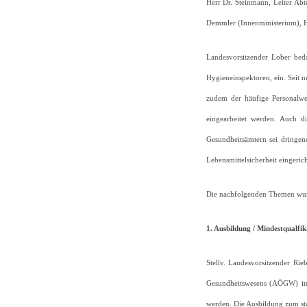
Herr Dr. Steinmann, Leiter Ab
Demmler (Innenministerium), H
Landesvorsitzender Lober beda
Hygieneinspektoren, ein. Seit 
zudem der häufige Personalwec
eingearbeitet werden. Auch 
Gesundheitsämtern sei dringen
Lebensmittelsicherheit eingeric
Die nachfolgenden Themen wur
1. Ausbildung / Mindestqualfik
Stellv. Landesvorsitzender Ri
Gesundheitswesens (AÖGW) in D
werden. Die Ausbildung zum staa