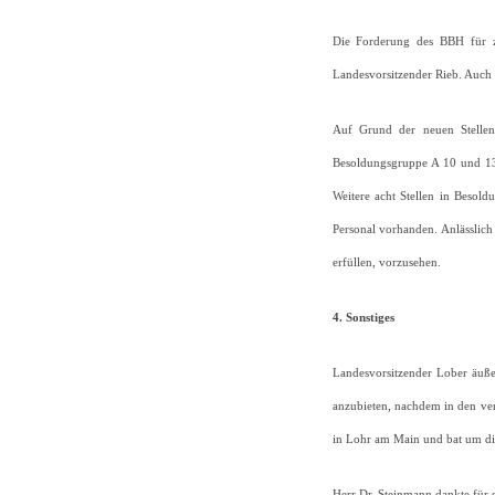
Die Forderung des BBH für zu
Landesvorsitzender Rieb. Auch gi
Auf Grund der neuen Stellen
Besoldungsgruppe A 10 und 13 
Weitere acht Stellen in Besold
Personal vorhanden. Anlässlich 
erfüllen, vorzusehen.
4. Sonstiges
Landesvorsitzender Lober äuße
anzubieten, nachdem in den ve
in Lohr am Main und bat um di
Herr Dr. Steinmann dankte für d