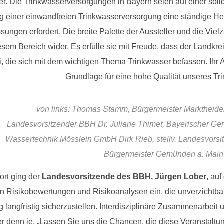
. Die Trinkwasserversorgungen in Bayern seien auf einer soli
g einer einwandfreien Trinkwasserversorgung eine ständige He
sungen erfordert. Die breite Palette der Aussteller und die Viel
diesem Bereich wider. Es erfülle sie mit Freude, dass der Landkre
i, die sich mit dem wichtigen Thema Trinkwasser befassen. Ihr
Grundlage für eine hohe Qualität unseres Tr
von links: Thomas Stamm, Bürgermeister Marktheiden
Landesvorsitzender BBH Dr. Juliane Thimet, Bayerischer Ge
Wassertechnik Mösslein GmbH Dirk Rieb, stellv. Landesvorsi
Bürgermeister Gemünden a. Main
ort ging der
Landesvorsitzende des BBH, Jürgen Lober
, au
en Risikobewertungen und Risikoanalysen ein, die unverzichtbar
langfristig sicherzustellen. Interdisziplinäre Zusammenarbeit
er denn je. „Lassen Sie uns die Chancen, die diese Veranstaltu