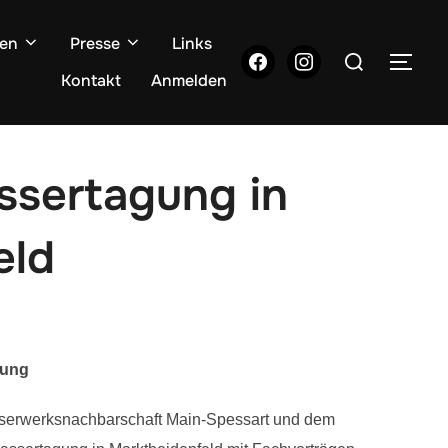
gen
Presse
Links
Suchen
facebook
instagram
SEI
nach:
Kontakt
Anmelden
ssertagung in
eld
gung
asserwerksnachbarschaft Main-Spessart und dem