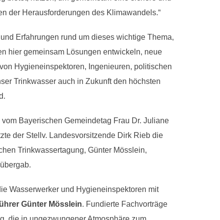
gen der Herausforderungen des Klimawandels.“
n und Erfahrungen rund um dieses wichtige Thema,
nen hier gemeinsam Lösungen entwickeln, neue
von Hygieneinspektoren, Ingenieuren, politischen
nser Trinkwasser auch in Zukunft den höchsten
d.
 vom Bayerischen Gemeindetag Frau Dr. Juliane
te der Stellv. Landesvorsitzende Dirk Rieb die
chen Trinkwassertagung, Günter Mösslein,
 übergab.
m die Wasserwerker und Hygieneinspektoren mit
ührer Günter Mösslein
. Fundierte Fachvorträge
ng, die in ungezwungener Atmosphäre zum