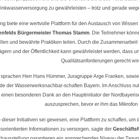
Trinkwasserversorgung zu gewährleisten – trotz und gerade we
ng biete eine wertvolle Plattform für den Austausch von Wisse
enfelds Bürgermeister Thomas Stamm
. Die Teilnehmer kön
llen und bewährte Praktiken teilen. Durch die Zusammenarbeit 
gern und der Öffentlichkeit kann gewährleistet werden, dass u
Qualitätsanforderungen gerecht wir
 sprachen Herr Hans Hümmer, Juragruppe Arge Franken, sowie
nde der Wasserwerksnachbar-schaften Bayern. Im Anschluss nutz
 einen besonderen Dank an den Hauptinitiator der Nordbayeris
auszusprechen, bevor er ihm das Mikrofon
 dieser Initiativen sei gewesen, eine Plattform zu schaffen, u
isorientierten Informationen zu versorgen, sagte der
Geschäftsf
chausstellung garantieren ein ansprechendes Niveau der Tagu