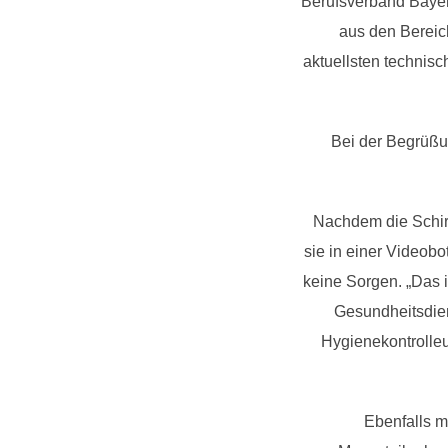
Berufsverband Bayer
aus den Bereic
aktuellsten technis
Bei der Begrüßu
Nachdem die Schir
sie in einer Videob
keine Sorgen. „Das i
Gesundheitsdien
Hygienekontrolleu
Ebenfalls m