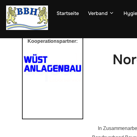
Zum
Inhalt
Startseite
Verband
Hygie
springen
Kooperationspartner:
Nor
In Zusammenarbeit