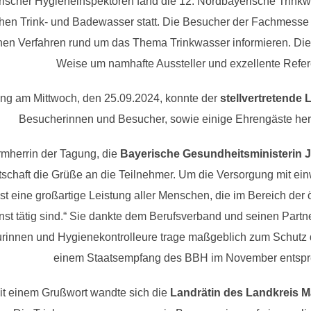
ischer Hygieneinspektoren fand die 12. Nordbayerische Trinkw
hen Trink- und Badewasser statt. Die Besucher der Fachmesse 
chen Verfahren rund um das Thema Trinkwasser informieren. Die 
Weise um namhafte Aussteller und exzellente Refe
ng am Mittwoch, den 25.09.2024, konnte der
stellvertretende
Besucherinnen und Besucher, sowie einige Ehrengäste her
mherrin der Tagung, die
Bayerische Gesundheitsministerin J
otschaft die Grüße an die Teilnehmer. Um die Versorgung mit e
st eine großartige Leistung aller Menschen, die im Bereich der
st tätig sind.“ Sie dankte dem Berufsverband und seinen Partn
rinnen und Hygienekontrolleure trage maßgeblich zum Schutz d
einem Staatsempfang des BBH im November entspr
it einem Grußwort wandte sich die
Landrätin des Landkreis Ma