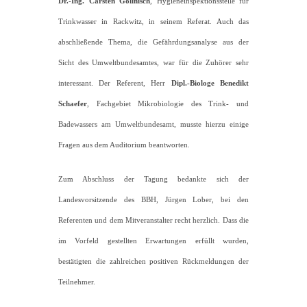
Dr.-Ing. Carsten Gollnisch
, Hygieneinspektionsstelle für
Trinkwasser in Rackwitz, in seinem Referat. Auch das
abschließende Thema, die Gefährdungsanalyse aus der
Sicht des Umweltbundesamtes, war für die Zuhörer sehr
interessant. Der Referent, Herr
Dipl.-Biologe Benedikt
Schaefer
, Fachgebiet Mikrobiologie des Trink- und
Badewassers am Umweltbundesamt, musste hierzu einige
Fragen aus dem Auditorium beantworten.
Zum Abschluss der Tagung bedankte sich der
Landesvorsitzende des BBH, Jürgen Lober, bei den
Referenten und dem Mitveranstalter recht herzlich. Dass die
im Vorfeld gestellten Erwartungen erfüllt wurden,
bestätigten die zahlreichen positiven Rückmeldungen der
Teilnehmer.