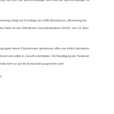
zender des BBH, als Sachverständiger dem BMG als Sachverständiger für
Benennung erfolgt auf Grundlage des GMK-Beschlusses „Benennung der
 des Pakts für den Öffentlichen Gesundheitsdienst (ÖGD)“ vom 19. März
ufsgruppen dieses Expertenrates gemeinsam offen und ehrlich diskutieren.
hrend und sollten in Zukunft unterbleiben. Die Bewältigung der Pandemie
lb nicht nur auf die Ärzteschaft ausgerichtet sein!
V.