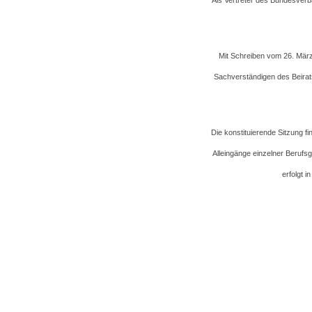
Als Vertreter des Bundesverb
Mit Schreiben vom 26. Mär
Sachverständigen des Beirat
Die konstituierende Sitzung f
Alleingänge einzelner Berufs
erfolgt 