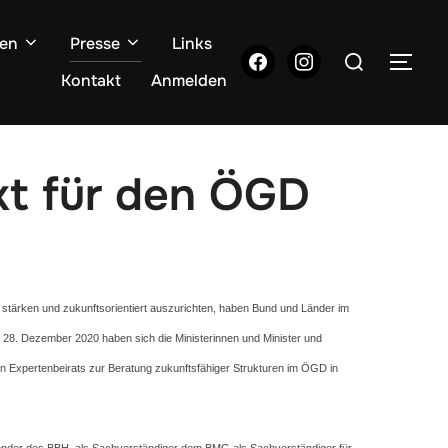
gen
Presse
Links
Suchen
facebook
instagram
SEI
nach:
Kontakt
Anmelden
akt für den ÖGD
 stärken und zukunftsorientiert auszurichten, haben Bund und Länder im
8. Dezember 2020 haben sich die Ministerinnen und Minister und
n Expertenbeirats zur Beratung zukunftsfähiger Strukturen im ÖGD in