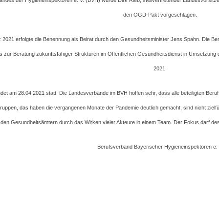
andes der Hygieneinspektoren e. V. (BVH) wurde Dirk Rieb, stellvertretender Landesvorsit
den ÖGD-Pakt vorgeschlagen.
z 2021 erfolgte die Benennung als Beirat durch den Gesundheitsminister Jens Spahn. Die 
s zur Beratung zukunftsfähiger Strukturen im Öffentlichen Gesundheitsdienst in Umsetzung
2021.
indet am 28.04.2021 statt. Die Landesverbände im BVH hoffen sehr, dass alle beteiligten Ber
gruppen, das haben die vergangenen Monate der Pandemie deutlich gemacht, sind nicht zielfü
in den Gesundheitsämtern durch das Wirken vieler Akteure in einem Team. Der Fokus darf desha
Berufsverband Bayerischer Hygieneinspektoren e. 