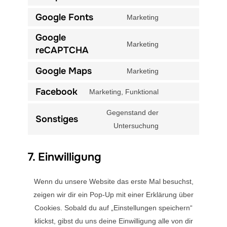
Consent
service
to
Google Fonts
Marketing
wordpress
Consent
service
to
Google
complianz
Marketing
service
reCAPTCHA
Consent
google-
to
Google Maps
Marketing
fonts
service
Consent
google-
to
Facebook
Marketing, Funktional
Consent
recaptcha
service
to
Gegenstand der
google-
Sonstiges
service
Consent
Untersuchung
maps
facebook
to
service
7. Einwilligung
sonstiges
Wenn du unsere Website das erste Mal besuchst,
zeigen wir dir ein Pop-Up mit einer Erklärung über
Cookies. Sobald du auf „Einstellungen speichern“
klickst, gibst du uns deine Einwilligung alle von dir