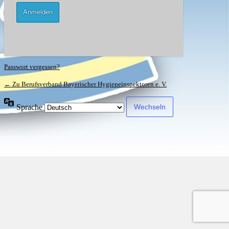
Passwort vergessen?
← Zu Berufsverband Bayerischer Hygieneinspektoren e. V.
Sprache