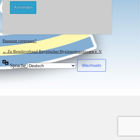
Passwort vergessen?
← Zu Berufsverband Bayerischer Hygieneinspektoren e. V.
Sprache