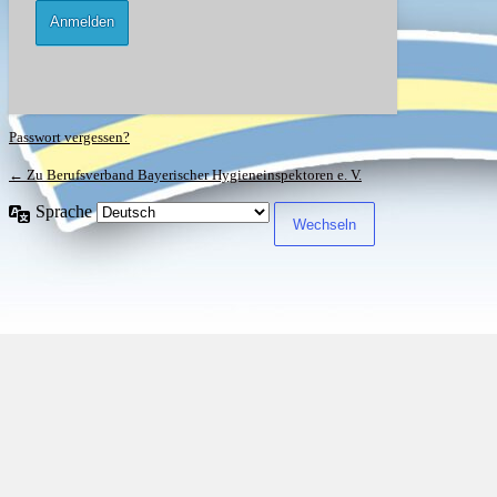
Passwort vergessen?
← Zu Berufsverband Bayerischer Hygieneinspektoren e. V.
Sprache