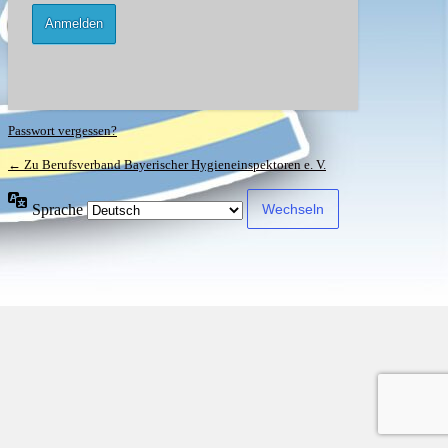
Passwort vergessen?
← Zu Berufsverband Bayerischer Hygieneinspektoren e. V.
Sprache