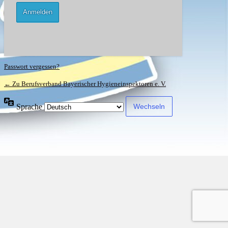
Passwort vergessen?
← Zu Berufsverband Bayerischer Hygieneinspektoren e. V.
Sprache