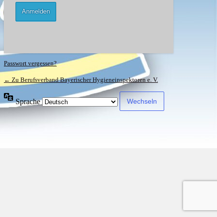
Passwort vergessen?
← Zu Berufsverband Bayerischer Hygieneinspektoren e. V.
Sprache