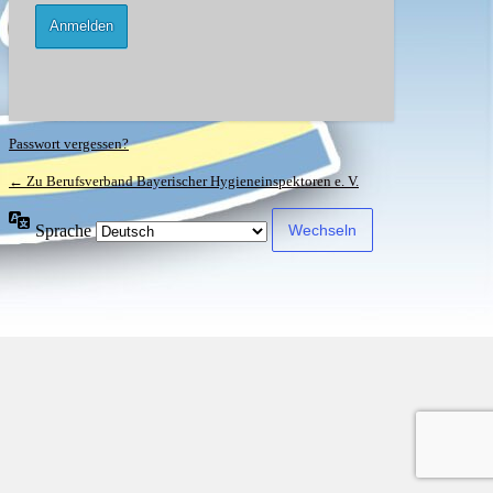
Passwort vergessen?
← Zu Berufsverband Bayerischer Hygieneinspektoren e. V.
Sprache