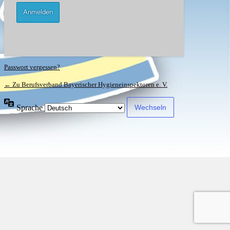
Passwort vergessen?
← Zu Berufsverband Bayerischer Hygieneinspektoren e. V.
Sprache