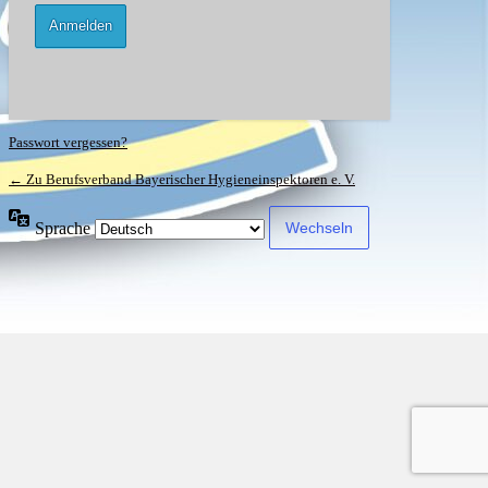
Passwort vergessen?
← Zu Berufsverband Bayerischer Hygieneinspektoren e. V.
Sprache