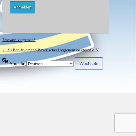
Passwort vergessen?
← Zu Berufsverband Bayerischer Hygieneinspektoren e. V.
Sprache