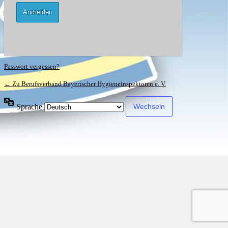
Passwort vergessen?
← Zu Berufsverband Bayerischer Hygieneinspektoren e. V.
Sprache