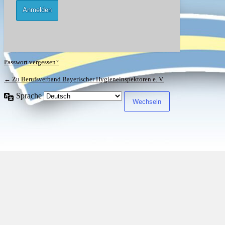
Passwort vergessen?
← Zu Berufsverband Bayerischer Hygieneinspektoren e. V.
Sprache