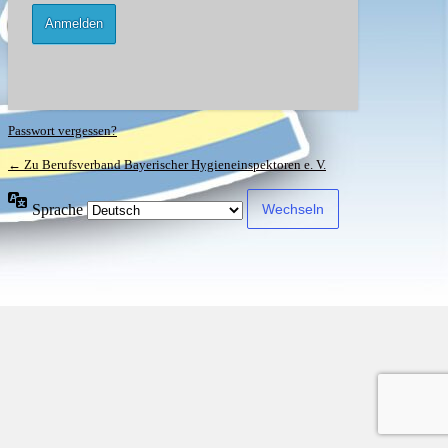
Passwort vergessen?
← Zu Berufsverband Bayerischer Hygieneinspektoren e. V.
Sprache