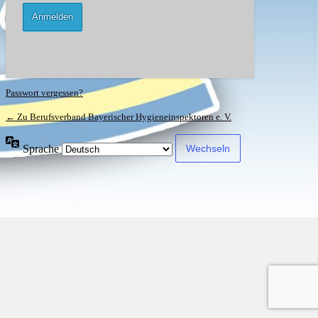
Passwort vergessen?
← Zu Berufsverband Bayerischer Hygieneinspektoren e. V.
Sprache