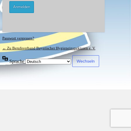
Passwort vergessen?
← Zu Berufsverband Bayerischer Hygieneinspektoren e. V.
Sprache