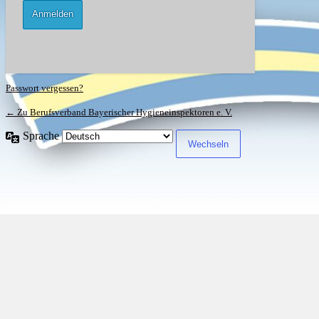
Passwort vergessen?
← Zu Berufsverband Bayerischer Hygieneinspektoren e. V.
Sprache