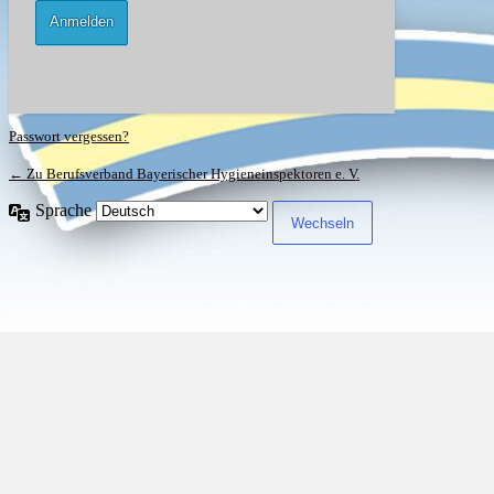
Passwort vergessen?
← Zu Berufsverband Bayerischer Hygieneinspektoren e. V.
Sprache