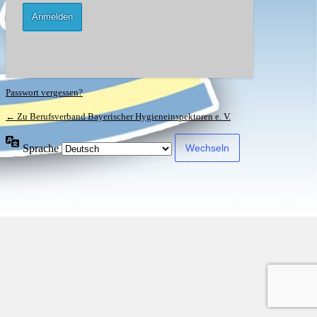
Passwort vergessen?
← Zu Berufsverband Bayerischer Hygieneinspektoren e. V.
Sprache