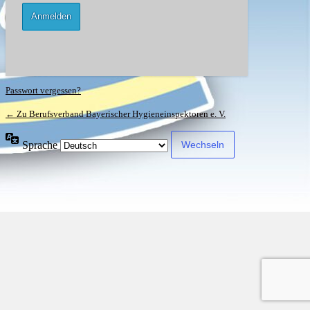
Passwort vergessen?
← Zu Berufsverband Bayerischer Hygieneinspektoren e. V.
Sprache