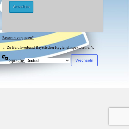
Passwort vergessen?
← Zu Berufsverband Bayerischer Hygieneinspektoren e. V.
Sprache