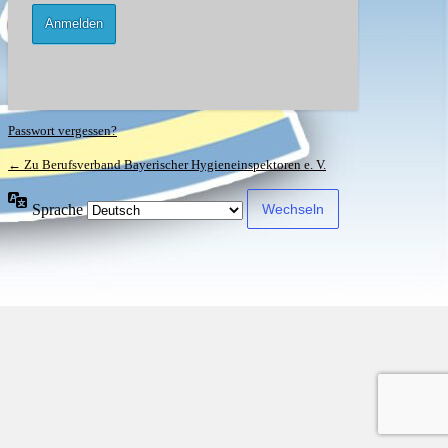
Passwort vergessen?
← Zu Berufsverband Bayerischer Hygieneinspektoren e. V.
Sprache