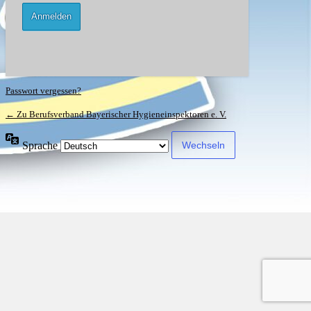
Passwort vergessen?
← Zu Berufsverband Bayerischer Hygieneinspektoren e. V.
Sprache