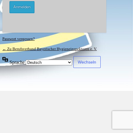
Passwort vergessen?
← Zu Berufsverband Bayerischer Hygieneinspektoren e. V.
Sprache